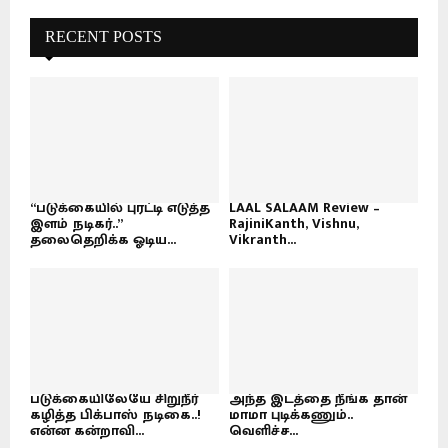
RECENT POSTS
“படுக்கையில் புரட்டி எடுத்த
LAAL SALAAM Review –
இளம் நடிகர்..”
RajiniKanth, Vishnu,
தலைதெறிக்க ஓடிய...
Vikranth...
படுக்கையிலேயே சிறுநீர்
அந்த இடத்தை நீங்க தான்
கழித்த பிக்பாஸ் நடிகை..!
மாமா புடிக்கணும்..
என்ன கன்றாவி...
வெளிச்ச...