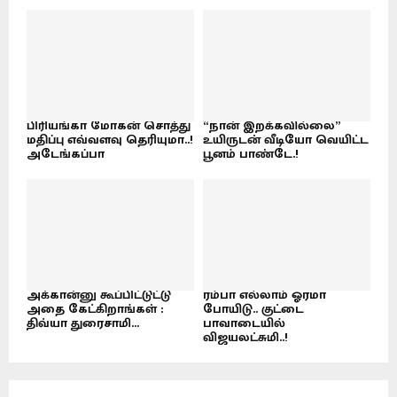
பிரியங்கா மோகன் சொத்து
“நான் இறக்கவில்லை”
மதிப்பு எவ்வளவு தெரியுமா..!
உயிருடன் வீடியோ வெயிட்ட
அடேங்கப்பா
பூனம் பாண்டே.!
அக்கான்னு கூப்பிட்டுட்டு
ரம்பா எல்லாம் ஓரமா
அதை கேட்கிறாங்கள் :
போயிடு.. குட்டை
திவ்யா துரைசாமி...
பாவாடையில்
விஜயலட்சுமி..!