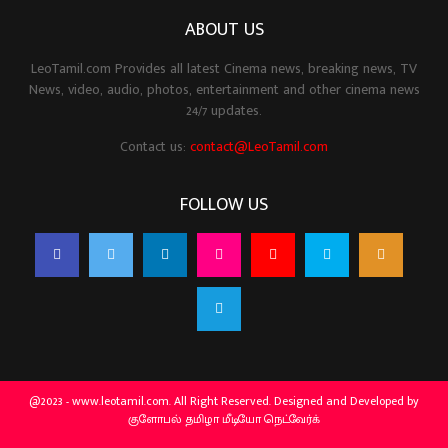
ABOUT US
LeoTamil.com Provides all latest Cinema news, breaking news, TV
News, video, audio, photos, entertainment and other cinema news
24/7 updates.
Contact us:
contact@LeoTamil.com
FOLLOW US
@2023 - www.leotamil.com. All Right Reserved. Designed and Developed by
குளோபல் தமிழா மீடியோ நெட்வேர்க்