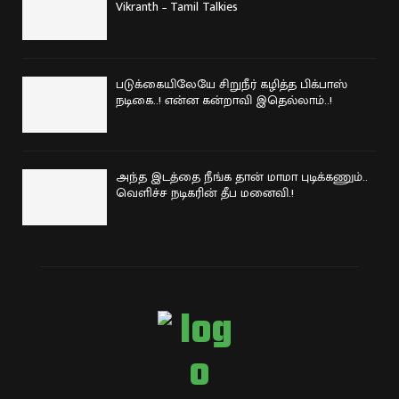
Vikranth – Tamil Talkies
படுக்கையிலேயே சிறுநீர் கழித்த பிக்பாஸ்
நடிகை..! என்ன கன்றாவி இதெல்லாம்..!
அந்த இடத்தை நீங்க தான் மாமா புடிக்கணும்..
வெளிச்ச நடிகரின் தீப மனைவி.!