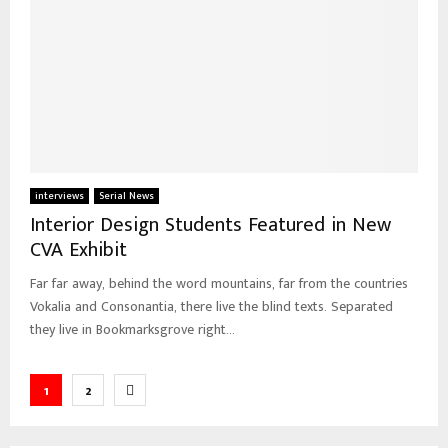
interviews
Serial News
Interior Design Students Featured in New
CVA Exhibit
Far far away, behind the word mountains, far from the countries
Vokalia and Consonantia, there live the blind texts. Separated
they live in Bookmarksgrove right...
Posts
1
2
pagination