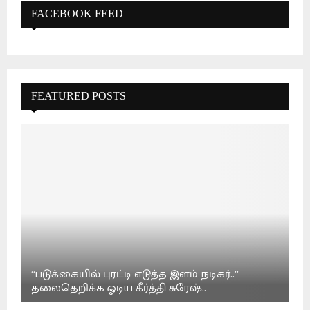
FACEBOOK FEED
FEATURED POSTS
“படுக்கையில் புரட்டி எடுத்த இளம் நடிகர்..”
தலைதெறிக்க ஓடிய கீர்த்தி சுரேஷ்..