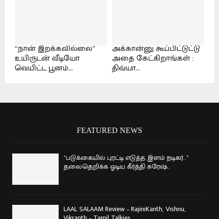
“நான் இறக்கவில்லை”
அக்கான்னு கூப்பிட்டுட்டு
உயிருடன் வீடியோ
அதை கேட்கிறாங்கள் :
வெயிட்ட பூனம்...
திவ்யா...
FEATURED NEWS
“படுக்கையில் புரட்டி எடுத்த இளம் நடிகர்..”
தலைதெறிக்க ஓடிய கீர்த்தி சுரேஷ்..
LAAL SALAAM Review – RajiniKanth, Vishnu,
Vikranth – Tamil Talkies