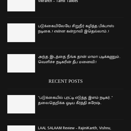
Vikranth – Tamil Talkies
படுக்கையிலேயே சிறுநீர் கழித்த பிக்பாஸ்
நடிகை..! என்ன கன்றாவி இதெல்லாம்..!
அந்த இடத்தை நீங்க தான் மாமா புடிக்கணும்..
வெளிச்ச நடிகரின் தீப மனைவி.!
RECENT POSTS
“படுக்கையில் புரட்டி எடுத்த இளம் நடிகர்..”
தலைதெறிக்க ஓடிய கீர்த்தி சுரேஷ்..
LAAL SALAAM Review – RajiniKanth, Vishnu,