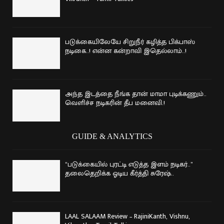
படுக்கையிலேயே சிறுநீர் கழித்த பிக்பாஸ்
நடிகை..! என்ன கன்றாவி இதெல்லாம்..!
அந்த இடத்தை நீங்க தான் மாமா புடிக்கணும்..
வெளிச்ச நடிகரின் தீப மனைவி.!
GUIDE & ANALYTICS
“படுக்கையில் புரட்டி எடுத்த இளம் நடிகர்..”
தலைதெறிக்க ஓடிய கீர்த்தி சுரேஷ்..
LAAL SALAAM Review – RajiniKanth, Vishnu,