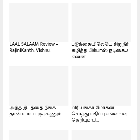
LAAL SALAAM Review –
படுக்கையிலேயே சிறுநீர்
RajiniKanth, Vishnu,...
கழித்த பிக்பாஸ் நடிகை..!
என்ன...
அந்த இடத்தை நீங்க
பிரியங்கா மோகன்
தான் மாமா புடிக்கணும்.....
சொத்து மதிப்பு எவ்வளவு
தெரியுமா..!...